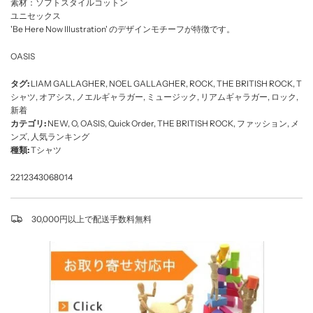
素材：ソフトスタイルコットン
.
ユニセックス
.
'Be Here Now Illustration' のデザインモチーフが特徴です。
.
OASIS
タグ:
LIAM GALLAGHER
,
NOEL GALLAGHER
,
ROCK
,
THE BRITISH ROCK
,
T
シャツ
,
オアシス
,
ノエルギャラガー
,
ミュージック
,
リアムギャラガー
,
ロック
,
新着
カテゴリ:
NEW
,
O
,
OASIS
,
Quick Order
,
THE BRITISH ROCK
,
ファッション
,
メ
ンズ
,
人気ランキング
種類:
Tシャツ
2212343068014
30,000円以上で配送手数料無料