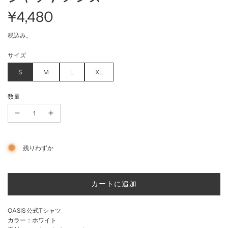
¥4,480
セ
通
税込み。
サイズ
ー
常
S
M
L
XL
ル
価
数量
価
格
格
残りわずか
読
カートに追加
み
込
OASIS 公式Tシャツ
み
カラー：ホワイト
中