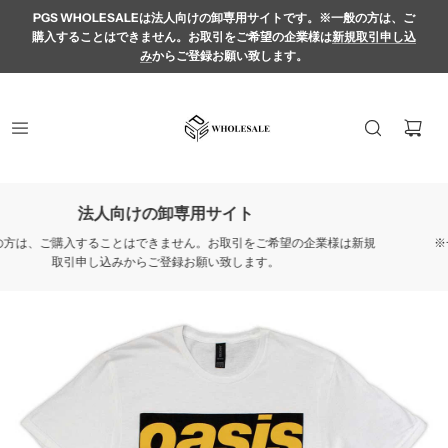
PGS WHOLESALEは法人向けの卸専用サイトです。※一般の方は、ご
購入することはできません。お取引をご希望の企業様は
新規取引申し込
み
からご登録お願い致します。
イト
法人向けの卸専
取引をご希望の企業様は新規
※一般の方は、ご購入することはできません
致します。
取引申し込みからご登録お