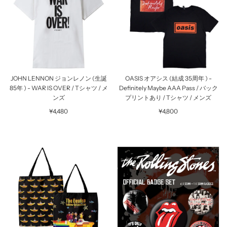
JOHN LENNON ジョンレノン (生誕
OASIS オアシス (結成 35周年 ) -
85年 ) - WAR IS OVER / Tシャツ / メ
Definitely Maybe AAA Pass / バック
ンズ
プリントあり / Tシャツ / メンズ
¥4,480
¥4,800