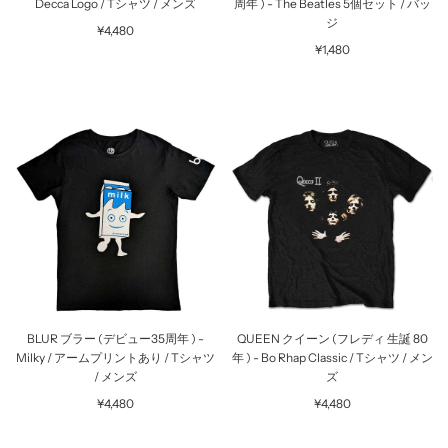
Decca Logo / Tシャツ / メンズ
周年 ) - The Beatles 5個セット / バッ
ジ
¥4,480
¥1,480
BLUR ブラー (デビュー35周年 ) -
QUEEN クイーン (フレディ 生誕 80
Milky / アームプリントあり / Tシャツ
年 ) - Bo Rhap Classic / Tシャツ / メン
/ メンズ
ズ
¥4,480
¥4,480