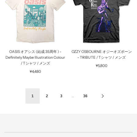
OASIS オアシス (結成 35周年 ) -
OZZY OSBOURNE オジーオズボーン
Definitely Maybe Illustration Colour
- TRIBUTE / Tシャツ / メンズ
/ Tシャツ / メンズ
¥5,800
¥4,480
…
1
2
3
36