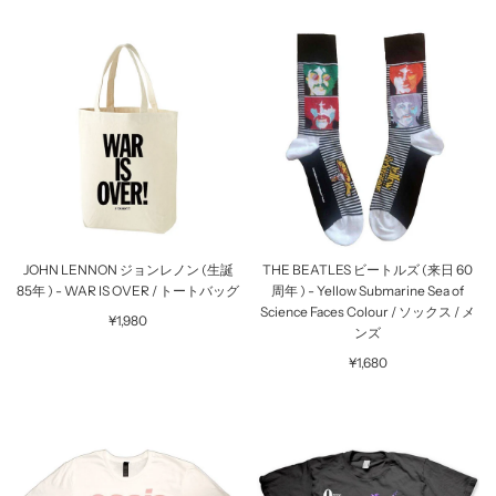
JOHN LENNON ジョンレノン (生誕
THE BEATLES ビートルズ (来日 60
85年 ) - WAR IS OVER / トートバッグ
周年 ) - Yellow Submarine Sea of
Science Faces Colour / ソックス / メ
¥1,980
ンズ
¥1,680