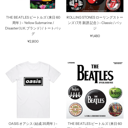
THE BEATLES ビートルズ (来日 60
ROLLING STONES ローリングストー
周年 ) - Yellow Submarine /
ンズ (7月 新譜 記念 ) - Classic / バッ
Disaster(U.K.ブランド) / トートバッ
ジ
グ
¥1,480
¥2,800
OASIS オアシス (結成 35周年 ) -
THE BEATLES ビートルズ (来日 60