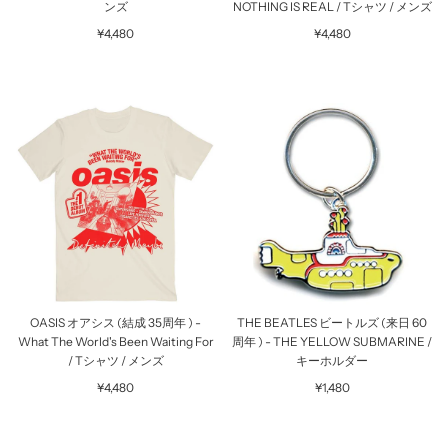
ンズ
NOTHING IS REAL / Tシャツ / メンズ
¥4,480
¥4,480
OASIS オアシス (結成 35周年 ) -
THE BEATLES ビートルズ (来日 60
What The World's Been Waiting For
周年 ) - THE YELLOW SUBMARINE /
/ Tシャツ / メンズ
キーホルダー
¥4,480
¥1,480