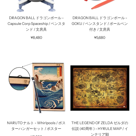
DRAGON BALL ドラゴンボール -
DRAGON BALL ドラゴンボール -
Capsule Corp Spaceship / ペンスタ
GOKU / ペンスタンド / ボールペン
ンド / 文房具
付き / 文房具
¥8,480
¥5,680
NARUTO ナルト - Whirlpools / ポス
THE LEGEND OF ZELDA ゼルダの
ターハンガーセット / ポスター
伝説 (40周年 ) - HYRULE MAP / イ
ンテリア額