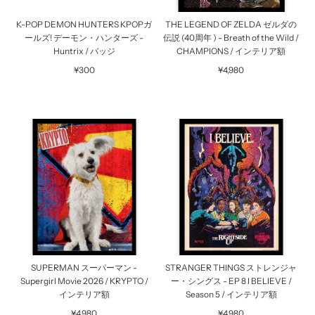
K-POP DEMON HUNTERS KPOPガ
THE LEGEND OF ZELDA ゼルダの
ールズ! デーモン・ハンターズ -
伝説 (40周年 ) - Breath of the Wild /
Huntrix / バッジ
CHAMPIONS / インテリア額
¥300
¥4,980
SUPERMAN スーパーマン -
STRANGER THINGS ストレンジャ
Supergirl Movie 2026 / KRYPTO /
ー・シングス - EP 8 I BELIEVE /
インテリア額
Season 5 / インテリア額
¥4,980
¥4,980