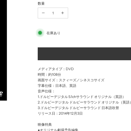
数量
ー
常
ル
価
価
格
在庫あり
格
メディアタイプ：DVD
時間：約108分
画面サイズ：スクィーズ／シネスコサイズ
字幕仕様：日本語、英語
音声仕様：
1.ドルビーデジタル 5.1chサラウンド オリジナル（英語）
2.ドルビーデジタル ドルビーサラウンド オリジナル（英語
3.ドルビーデジタル ドルビーサラウンド 日本語吹替
リリース日：2014年12月3日
映像特典
●オリジナル劇場予告編集