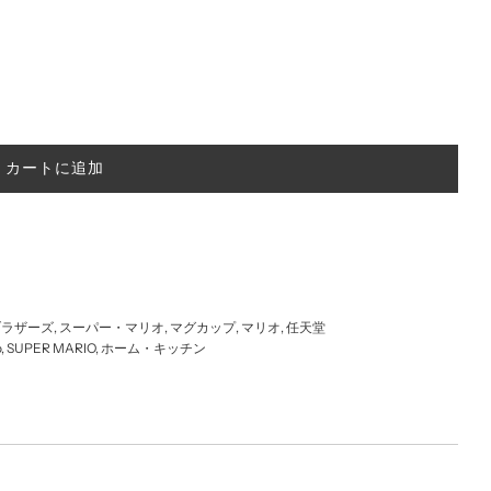
読
カートに追加
み
込
み
中
.
.
.
ブラザーズ
,
スーパー・マリオ
,
マグカップ
,
マリオ
,
任天堂
o
,
SUPER MARIO
,
ホーム・キッチン