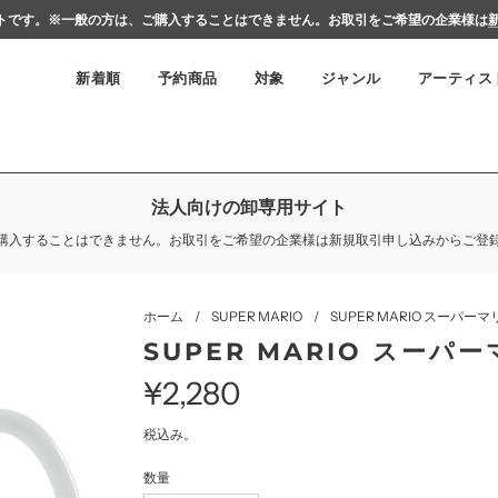
用サイトです。※一般の方は、ご購入することはできません。お取引をご希望の企業様は
新着順
予約商品
対象
ジャンル
アーティス
法人向けの卸専用サイト
購入することはできません。お取引をご希望の企業様は新規取引申し込みからご登
ホーム
/
SUPER MARIO
/
SUPER MARIO スーパーマリ
SUPER MARIO スーパー
¥2,280
セ
通
税込み。
数量
ー
常