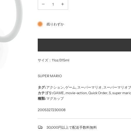
ル
価
価
格
残りわずか
格
サイズ：11oz/315ml
SUPER MARIO
タグ:
アクション
,
ゲーム
,
スーパーマリオ
,
スーパーマリオ
カテゴリ:
GAME
,
movie-action
,
Quick Order
,
S
,
super mari
種類:
マグカップ
2005327230008
30,000円以上で配送手数料無料