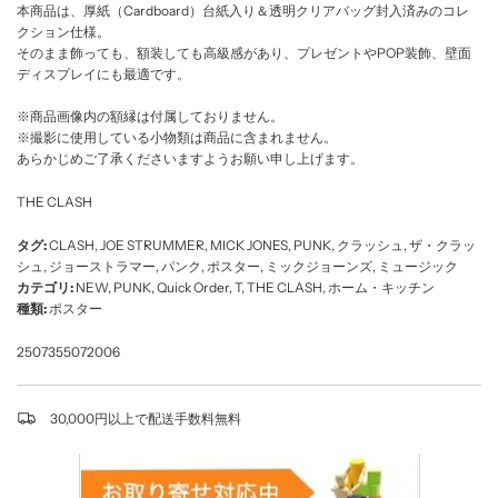
本商品は、厚紙（Cardboard）台紙入り＆透明クリアバッグ封入済みのコレ
クション仕様。
そのまま飾っても、額装しても高級感があり、プレゼントやPOP装飾、壁面
ディスプレイにも最適です。
※商品画像内の額縁は付属しておりません。
※撮影に使用している小物類は商品に含まれません。
あらかじめご了承くださいますようお願い申し上げます。
THE CLASH
タグ:
CLASH
,
JOE STRUMMER
,
MICK JONES
,
PUNK
,
クラッシュ
,
ザ・クラッ
シュ
,
ジョーストラマー
,
パンク
,
ポスター
,
ミックジョーンズ
,
ミュージック
カテゴリ:
NEW
,
PUNK
,
Quick Order
,
T
,
THE CLASH
,
ホーム・キッチン
種類:
ポスター
2507355072006
30,000円以上で配送手数料無料