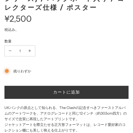
レクターズ仕様 / ポスター
¥2,500
セ
通
税込み。
数量
ー
常
ル
価
価
格
残りわずか
格
読
カートに追加
み
込
UKパンクの原点として知られる、The Clashの記念すべきファーストアルバ
み
ムのアートワークを、アナログレコードと同じ12インチ（約30.5cm四方）の
中
サイズで忠実に再現したアートプリントです。
.
ジャケットアートを際立たせる正方形フォーマットは、レコード愛好家のコ
.
レクション棚にも美しく映える仕上がりです。
.