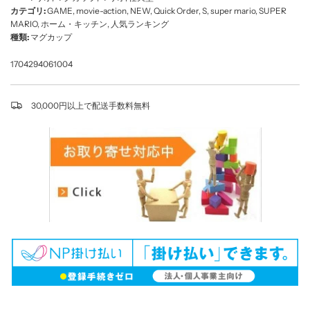
カテゴリ:
GAME
,
movie-action
,
NEW
,
Quick Order
,
S
,
super mario
,
SUPER
MARIO
,
ホーム・キッチン
,
人気ランキング
種類:
マグカップ
1704294061004
30,000円以上で配送手数料無料