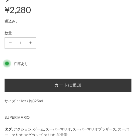
¥2,280
セ
通
税込み。
数量
ー
常
ル
価
価
格
在庫あり
格
読
カートに追加
み
込
サイズ：11oz / 約325ml
み
中
.
SUPER MARIO
.
.
タグ:
アクション
,
ゲーム
,
スーパーマリオ
,
スーパーマリオブラザーズ
,
スーパ
ー・マリオ
,
マグカップ
,
マリオ
,
任天堂