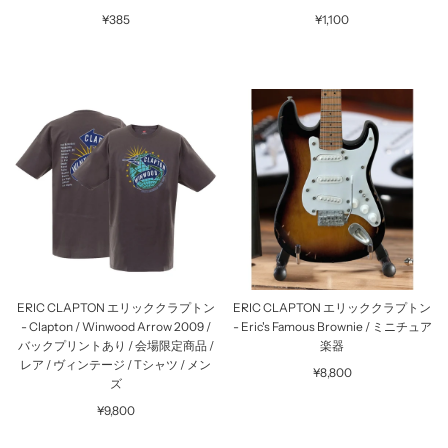
¥385
¥1,100
ERIC CLAPTON エリッククラプトン
ERIC CLAPTON エリッククラプトン
- Clapton / Winwood Arrow 2009 /
- Eric's Famous Brownie / ミニチュア
バックプリントあり / 会場限定商品 /
楽器
レア / ヴィンテージ / Tシャツ / メン
¥8,800
ズ
¥9,800