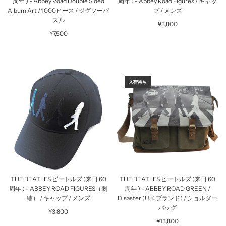
周年 ) - Abbey Road Double Sided
周年 ) - Abbey Road Figures / キャッ
Album Art / 1000ピース / ジグソーパ
プ / メンズ
ズル
¥3,800
¥7,500
入荷待ち
THE BEATLES ビートルズ (来日 60
THE BEATLES ビートルズ (来日 60
周年 ) - ABBEY ROAD FIGURES（刺
周年 ) - ABBEY ROAD GREEN /
繍） / キャップ / メンズ
Disaster (U.K.ブランド) / ショルダー
バッグ
¥3,800
¥13,800