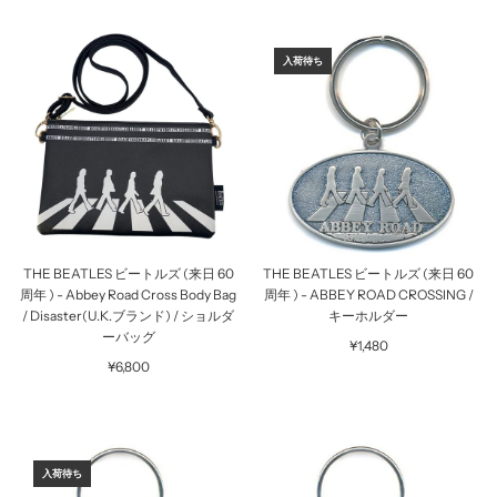
入荷待ち
THE BEATLES ビートルズ (来日 60
THE BEATLES ビートルズ (来日 60
周年 ) - Abbey Road Cross Body Bag
周年 ) - ABBEY ROAD CROSSING /
/ Disaster(U.K.ブランド) / ショルダ
キーホルダー
ーバッグ
¥1,480
¥6,800
入荷待ち